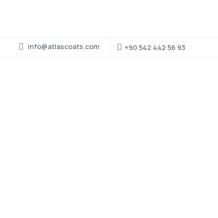
info@atlascoats.com
+90 542 442 56 93